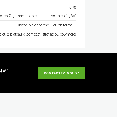
25 kg
lettes Ø 50 mm double galets pivotantes à 360°
Disponible en forme C ou en forme H
1 ou 2 plateau.x (compact, stratifié ou polymère)
ger
CONTACTEZ-NOUS !