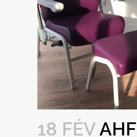
18 FÉV
AHF